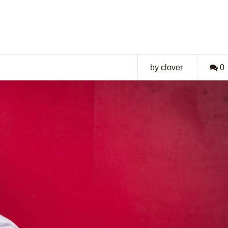
by clover
0