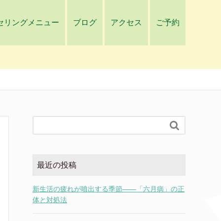
セリングメニュー
ブログ
アクセス
ご予約

最近の投稿
新生活の疲れが噴出する季節――「六月病」の正
体と対処法