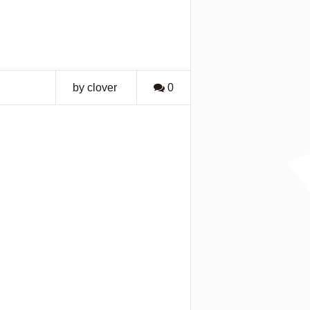
by clover
0