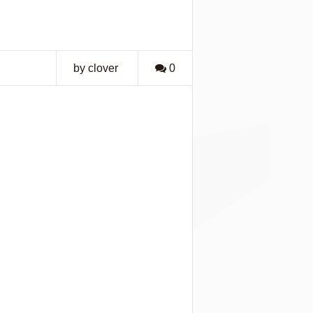
by clover
0