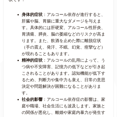
身体的症状
：アルコール依存が進行すると、
肝臓や脳、胃腸に重大なダメージを与えま
す。具体的には肝硬変、アルコール性肝炎、
胃潰瘍、膵炎、脳の萎縮などのリスクが高ま
ります。また、飲酒を止めた際に離脱症状
（手の震え、発汗、不眠、幻覚、痙攣など）
が現れることもあります。
精神的症状
：アルコールの乱用によって、う
つ病や不安障害、記憶力の低下などが引き起
こされることがあります。認知機能が低下す
るため、判断力や集中力も衰え、日常の意思
決定や問題解決が困難になることがありま
す。
社会的影響
：アルコール依存症の影響は、家
庭や職場、社会生活にも波及します。家族と
の関係が悪化し、離婚や家庭内暴力が発生す