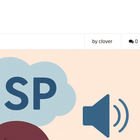
by clover
0