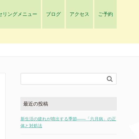
セリングメニュー
ブログ
アクセス
ご予約

最近の投稿
新生活の疲れが噴出する季節――「六月病」の正
体と対処法